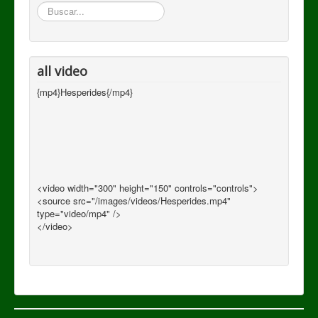
Buscar
all video
{mp4}Hesperides{/mp4}
<video width="300" height="150" controls="controls">
<source src="/images/videos/Hesperides.mp4"
type="video/mp4" />
</video>