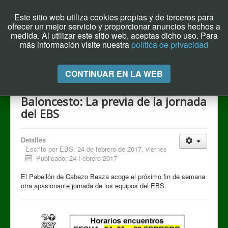
Este sitio web utiliza cookies propias y de terceros para
ofrecer un mejor servicio y proporcionar anuncios hechos a
Archivo el Puente de Hoy
medida. Al utilizar este sitio web, aceptas dicho uso. Para
más información visite nuestra
política de privacidad
Cambiar
CONTINUAR EN LA WEB
navegación
Baloncesto: La previa de la jornada
del EBS
Detalles
Escrito por
EBS. 24 de febrero de 2017, viernes
Publicado: 24 Febrero 2017
El Pabellón de Cabezo Beaza acoge el próximo fin de semana
otra apasionante jornada de los equipos del EBS.