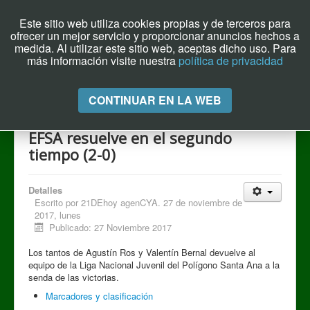
Este sitio web utiliza cookies propias y de terceros para
ofrecer un mejor servicio y proporcionar anuncios hechos a
Archivo el Puente de Hoy
medida. Al utilizar este sitio web, aceptas dicho uso. Para
más información visite nuestra
política de privacidad
Cambiar
CONTINUAR EN LA WEB
navegación
EFSA resuelve en el segundo
tiempo (2-0)
Detalles
Escrito por
21DEhoy agenCYA. 27 de noviembre de
2017, lunes
Publicado: 27 Noviembre 2017
Los tantos de Agustín Ros y Valentín Bernal devuelve al
equipo de la Liga Nacional Juvenil del Polígono Santa Ana a la
senda de las victorias.
Marcadores y clasificación