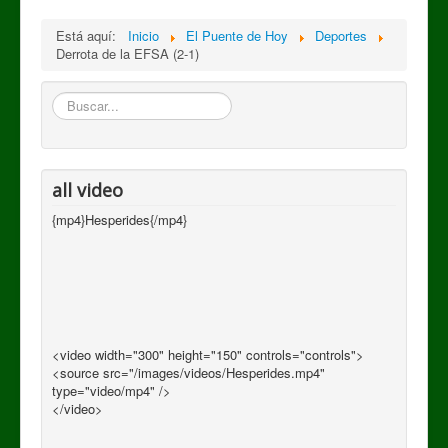
Está aquí:
Inicio
El Puente de Hoy
Deportes
Derrota de la EFSA (2-1)
Buscar
all video
{mp4}Hesperides{/mp4}
<video width="300" height="150" controls="controls">
<source src="/images/videos/Hesperides.mp4"
type="video/mp4" />
</video>