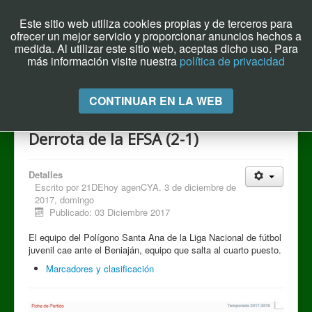
Este sitio web utiliza cookies propias y de terceros para
ofrecer un mejor servicio y proporcionar anuncios hechos a
Archivo el Puente de Hoy
medida. Al utilizar este sitio web, aceptas dicho uso. Para
más información visite nuestra
política de privacidad
Cambiar
CONTINUAR EN LA WEB
navegación
Derrota de la EFSA (2-1)
Detalles
Escrito por
21DEhoy agenCYA. 3 de diciembre de
2017, domingo
Publicado: 03 Diciembre 2017
El equipo del Polígono Santa Ana de la Liga Nacional de fútbol
juvenil cae ante el Beniaján, equipo que salta al cuarto puesto.
Marcadores y clasificación