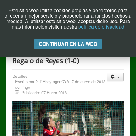
Este sitio web utiliza cookies propias y de terceros para
ofrecer un mejor servicio y proporcionar anuncios hechos a
Archivo el Puente de Hoy
medida. Al utilizar este sitio web, aceptas dicho uso. Para
más información visite nuestra
política de privacidad
Cambiar
CONTINUAR EN LA WEB
navegación
Regalo de Reyes (1-0)
Detalles
Escrito por
21DEhoy agenCYA. 7 de enero de 2018,
domingo
Publicado: 07 Enero 2018