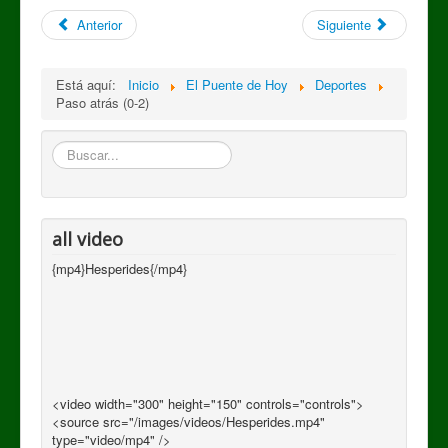
Anterior
Siguiente
Está aquí:
Inicio
El Puente de Hoy
Deportes
Paso atrás (0-2)
Buscar
all video
{mp4}Hesperides{/mp4}
<video width="300" height="150" controls="controls">
<source src="/images/videos/Hesperides.mp4"
type="video/mp4" />