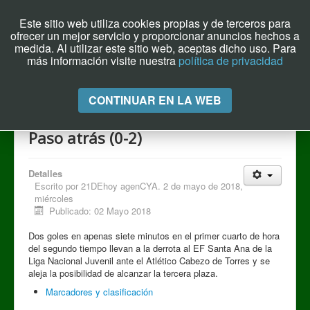
Este sitio web utiliza cookies propias y de terceros para
ofrecer un mejor servicio y proporcionar anuncios hechos a
Archivo el Puente de Hoy
medida. Al utilizar este sitio web, aceptas dicho uso. Para
más información visite nuestra
política de privacidad
Cambiar
CONTINUAR EN LA WEB
navegación
Paso atrás (0-2)
Detalles
Escrito por
21DEhoy agenCYA. 2 de mayo de 2018,
miércoles
Publicado: 02 Mayo 2018
Dos goles en apenas siete minutos en el primer cuarto de hora
del segundo tiempo llevan a la derrota al EF Santa Ana de la
Liga Nacional Juvenil ante el Atlético Cabezo de Torres y se
aleja la posibilidad de alcanzar la tercera plaza.
Marcadores y clasificación