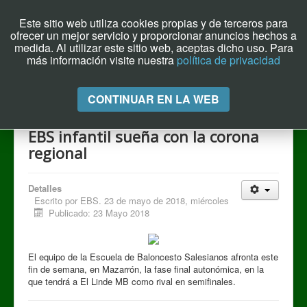
Este sitio web utiliza cookies propias y de terceros para
ofrecer un mejor servicio y proporcionar anuncios hechos a
Archivo el Puente de Hoy
medida. Al utilizar este sitio web, aceptas dicho uso. Para
más información visite nuestra
política de privacidad
Cambiar
CONTINUAR EN LA WEB
navegación
EBS infantil sueña con la corona
regional
Detalles
Escrito por
EBS. 23 de mayo de 2018, miércoles
Publicado: 23 Mayo 2018
El equipo de la Escuela de Baloncesto Salesianos afronta este
fin de semana, en Mazarrón, la fase final autonómica, en la
que tendrá a El Linde MB como rival en semifinales.