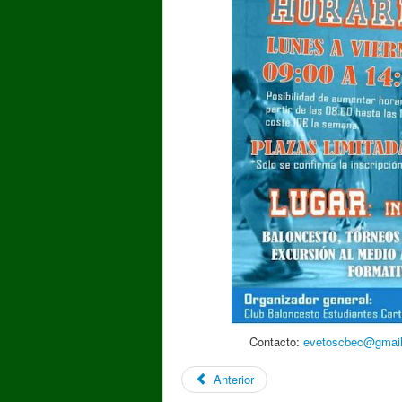
Contacto:
evetoscbec@gmai
Anterior