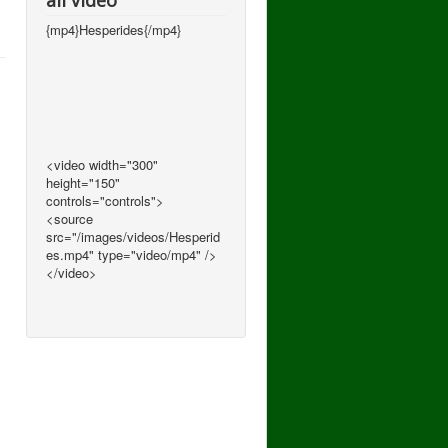
all video
{mp4}Hesperides{/mp4}
<video width="300"
height="150"
controls="controls">
<source
src="/images/videos/Hesperid
es.mp4" type="video/mp4" />
</video>