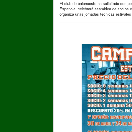
El club de baloncesto ha solicitado compe
Española, celebrará asamblea de socios es
organiza unas jornadas técnicas estivales 