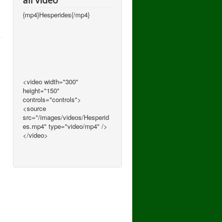
all video
{mp4}Hesperides{/mp4}
<video width="300"
height="150"
controls="controls">
<source
src="/images/videos/Hesperid
es.mp4" type="video/mp4" />
</video>