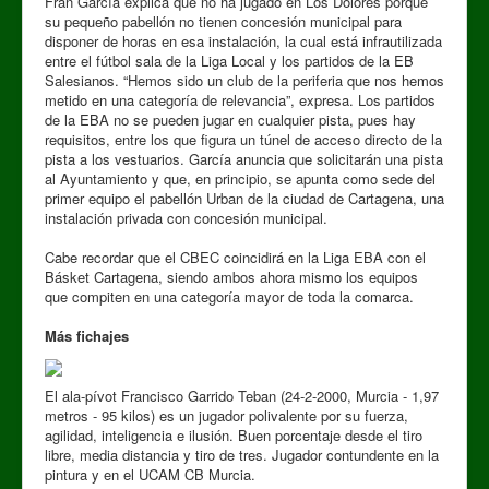
Fran García explica que no ha jugado en Los Dolores porque
su pequeño pabellón no tienen concesión municipal para
disponer de horas en esa instalación, la cual está infrautilizada
entre el fútbol sala de la Liga Local y los partidos de la EB
Salesianos. “Hemos sido un club de la periferia que nos hemos
metido en una categoría de relevancia”, expresa. Los partidos
de la EBA no se pueden jugar en cualquier pista, pues hay
requisitos, entre los que figura un túnel de acceso directo de la
pista a los vestuarios. García anuncia que solicitarán una pista
al Ayuntamiento y que, en principio, se apunta como sede del
primer equipo el pabellón Urban de la ciudad de Cartagena, una
instalación privada con concesión municipal.
Cabe recordar que el CBEC coincidirá en la Liga EBA con el
Básket Cartagena, siendo ambos ahora mismo los equipos
que compiten en una categoría mayor de toda la comarca.
Más fichajes
El ala-pívot Francisco Garrido Teban (24-2-2000, Murcia - 1,97
metros - 95 kilos) es un jugador polivalente por su fuerza,
agilidad, inteligencia e ilusión. Buen porcentaje desde el tiro
libre, media distancia y tiro de tres. Jugador contundente en la
pintura y en el UCAM CB Murcia.