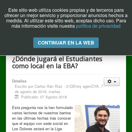
Este sitio web utiliza cookies propias y de terceros para
ofrecer un mejor servicio y proporcionar anuncios hechos a
Archivo el Puente de Hoy
medida. Al utilizar este sitio web, aceptas dicho uso. Para
más información visite nuestra
política de privacidad
Cambiar
CONTINUAR EN LA WEB
navegación
¿Dónde jugará el Estudiantes
como local en la EBA?
Detalles
Escrito por
Carlos Illán Ruiz - 21DEhoy agenCYA. 7
de agosto de 2018, martes
Publicado: 07 Agosto 2018
Esta pregunta nos la han formulado
varios lectores de nuestros barrios
en las últimas fechas tras conocer
que el equipo con sede social en
Los Dolores estará en la Liga