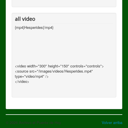
all video
{mp4}Hesperides{/mp4}
<video width="300" height="150" controls="controls">
<source src="/images/videos/Hesperides.mp4"
type="video/mp4" />
</video>
© 2026 Archivo el Puente de Hoy
Volver arriba