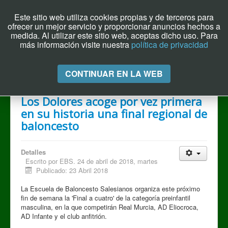
Este sitio web utiliza cookies propias y de terceros para
ofrecer un mejor servicio y proporcionar anuncios hechos a
Archivo el Puente de Hoy
medida. Al utilizar este sitio web, aceptas dicho uso. Para
más información visite nuestra
política de privacidad
Cambiar
CONTINUAR EN LA WEB
navegación
Los Dolores acoge por vez primera
en su historia una final regional de
baloncesto
Detalles
Escrito por
EBS. 24 de abril de 2018, martes
Publicado: 23 Abril 2018
La Escuela de Baloncesto Salesianos organiza este próximo
fin de semana la 'Final a cuatro' de la categoría preinfantil
masculina, en la que competirán Real Murcia, AD Eliocroca,
AD Infante y el club anfitrión.