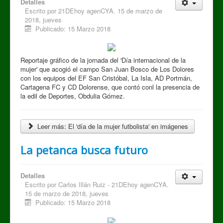
Detalles
Escrito por
21DEhoy agenCYA. 15 de marzo de
2018, jueves
Publicado: 15 Marzo 2018
Reportaje gráfico de la jornada del 'Día internacional de la
mujer' que acogió el campo San Juan Bosco de Los Dolores
con los equipos del EF San Cristóbal, La Isla, AD Portmán,
Cartagena FC y CD Dolorense, que contó conl la presencia de
la edil de Deportes, Obdulia Gómez.
Leer más: El 'día de la mujer futbolista' en imágenes
La petanca busca futuro
Detalles
Escrito por
Carlos Illán Ruiz - 21DEhoy agenCYA.
15 de marzo de 2018, jueves
Publicado: 15 Marzo 2018