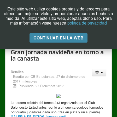
Este sitio web utiliza cookies propias y de terceros para
ofrecer un mejor servicio y proporcionar anuncios hechos a
Archivo el Puente de Hoy
medida. Al utilizar este sitio web, aceptas dicho uso. Para
más información visite nuestra
política de privacidad
Cambiar
CONTINUAR EN LA WEB
navegación
Gran jornada navideña en torno a
la canasta
Detalles
Escrito por
CB Estudiantes. 27 de diciembre de
2017, miércoles
Publicado: 27 Diciembre 2017
La tercera edición del torneo 3x3 organizada por el Club
Baloncesto Estudiantes reunió a cincuenta equipos formados
por cuatro jugadores cada uno (tres en pista y un suplente).
GALERÍA DE FOTOS
(pinchar aquí)