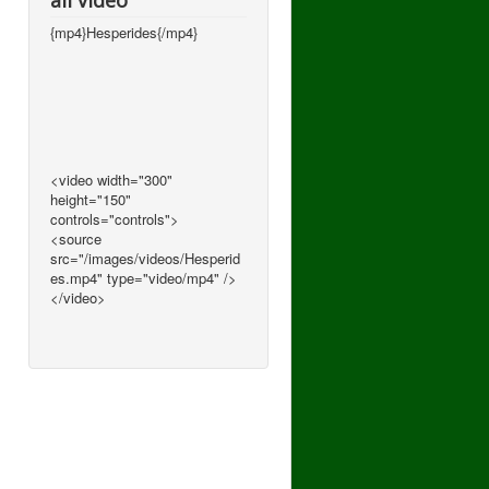
all video
{mp4}Hesperides{/mp4}
<video width="300"
height="150"
controls="controls">
<source
src="/images/videos/Hesperid
es.mp4" type="video/mp4" />
</video>