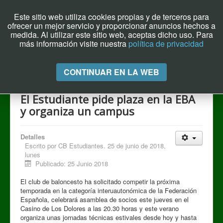
Este sitio web utiliza cookies propias y de terceros para
ofrecer un mejor servicio y proporcionar anuncios hechos a
Archivo el Puente de Hoy
medida. Al utilizar este sitio web, aceptas dicho uso. Para
más información visite nuestra
política de privacidad
Cambiar
CONTINUAR EN LA WEB
navegación
El Estudiante pide plaza en la EBA
y organiza un campus
Detalles
Escrito por
CB Estudiantes. 25 de junio de 2018,
lunes
Publicado: 25 Junio 2018
El club de baloncesto ha solicitado competir la próxima
temporada en la categoría interuautonómica de la Federación
Española, celebrará asamblea de socios este jueves en el
Casino de Los Dolores a las 20.30 horas y este verano
organiza unas jornadas técnicas estivales desde hoy y hasta