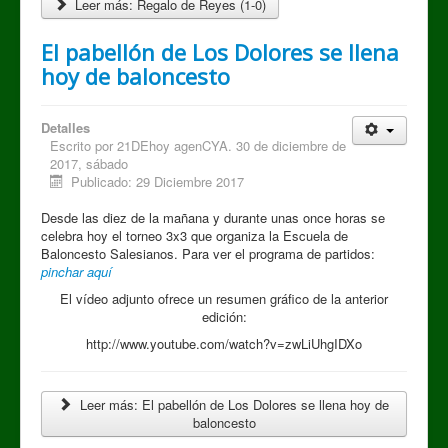
Leer más: Regalo de Reyes (1-0)
El pabellón de Los Dolores se llena
hoy de baloncesto
Detalles
Escrito por
21DEhoy agenCYA. 30 de diciembre de
2017, sábado
Publicado: 29 Diciembre 2017
Desde las diez de la mañana y durante unas once horas se
celebra hoy el torneo 3x3 que organiza la Escuela de
Baloncesto Salesianos. Para ver el programa de partidos:
pinchar aquí
El vídeo adjunto ofrece un resumen gráfico de la anterior
edición:
http://www.youtube.com/watch?v=zwLiUhgIDXo
Leer más: El pabellón de Los Dolores se llena hoy de
baloncesto